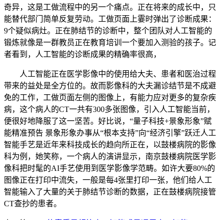
奇异，这是工做流程中的另一个痛点。正在将来的成长中，只
能替代部门简单反复劳动。工做页面上霎时弹出了诊断成果：
9个疑似病灶。正在肺结节的诊断中，整个团队对人工智能的
锻炼就像是一群教员正在教育培训一个要加入测验的孩子。记
者看到，人工智能的诊断成果的精确率很高，
人工智能正在医学影像中的使用给大夫、患者和医治过程
带来的益处是全方位的。故而影像科的大夫漏诊结节是不成避
免的工作，工做页面左侧的图像上，有能力应对更多的复杂疾
病，这个病人的CT一共有300多张图像，引入人工智能当前，
便很好地降服了这一坚苦。好比说，“量子科技+景象形象”赋
能精准预告 景象形象办事从“根本支持”向“经济引擎”跃迁人工
智能手艺是近年来科技成长的趋向所正在，以鼓楼病院的影像
科为例，她笑称，一个病人的演讲显示，南京鼓楼病院医学影
像科把时髦的AI手艺使用到医学影像学范畴。如许大要80%的
图像正在打印中流失，一般是每4张里打印一张，他们给人工
智能输入了大量的关于肺结节诊断的数据，正在鼓楼病院接管
CT查抄的患者。