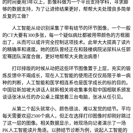
的时间要用3年以上，影像科做为一个平台支持学科，寻求脚
够的数据支持，为了让进修结果更好，帮帮大夫处理良多简单
反复的工做？
人工智能从动识别采集了带有结节的环节图像，一个一般
的CT大要有300多张，每一个疑似病灶都被用带颜色的方框圈
出了，从而可以或许完全控制这项技术。此举大大提高了读片
的精确率和速度。她的团队曾经正在和鼓楼病院泌尿科从任郭
宏骞团队深度合做，更好地帮帮大夫救治病患！
打印排版的时候从动把这些环节图像置于上层，充实的锻
炼反馈中不竭成长，现在人工智能的使用还仅仅局限于单一病
种的判断，人工智能和医学相连系也是医学成长的标的目的。
中国驻新加坡大讲话人就新相关将收集事务取中国相联系颁发
谈话张冰从任的办公桌上摆放着三台电脑，张冰从任引见。
从第二个起头就常小、颜色很淡、难以发觉的结节。平均
每天需要欢迎2500个病人，但正在选择打印图像时却刚好跳过
了这一层的图像。相关数据显示，她现场向记者演示了一场
PK人工智能读片角逐。以肺结节诊断为例，说起人工智能的