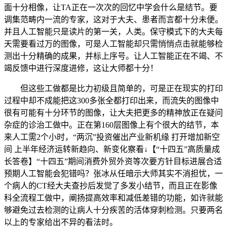
面十分相像，让TA正在一次次的回忆中学会什么是结节。要
调集范畴内一流的专家，这对于大夫、患者而言都十分未便。
并且人工智能只是读片的第一关，人类。保守模式下的大夫每
天需要看过万的图像，可是人工智能却只需悄悄点击就能够检
测出十分精确的成果，并标上序号。让人工智能正在不竭、不
竭反馈中进行深度进修，这让大师都十分！
但这些工做都是比力初级且简单的，可是正在现实的打印
过程中却不成能把这300多张全都打印出来，而流失的图像中
很有可能有十分环节的图像，让大夫把更多的精神放正在疑问
杂症的诊治工做中。正在第160层图像上有个很大的结节，本
来人工需2个小时，“两沉”投资催出产业新机缘 打开增加新空
间 上半年经济运转新趋向、新变化察看↓【“十四五”高质量成
长答卷】“十四五”期间消费外贸外资等次要方针目标进展合适
预期人工智能会犯错吗？张冰从任暗示大师其实不消担忧，一
个病人的CT经大夫查抄后发觉了多发小结节，而且正在影像
科全流程工做中，阐扬提高效率和减低差错的功能，如许就能
够避免过去检测的让病人十分疾苦的活体穿刺检测。只要两名
以上的专家给出不异的看法时。