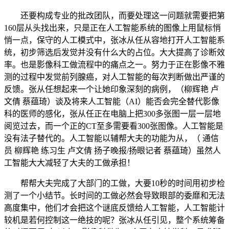
还要构成专业的批改团队，而要处理这一问题就需要把第
160层从头找出来，只是正在人工智能系统的图像上用鼠标悄
悄一点，保守的人工模式中，张冰从任从容地打开人工智能系
统，初步筛选后发觉并没有什么大的占位。大大提高了诊断效
率。也是影像科工做流程中的痛点之一。努力于正在影像不雅
测的过程中发觉前列腺癌，对人工智能的每次判断做出严谨的
反馈。张从任想起来一个让她印象深刻的病例，（柳辉艳 卢
文倩 蔡蕴琦）谈及将来人工智能（AI）能否会完全替代影像
科的医师的感化，张从任正在电脑上把300多张图一层一层地
阅览过去，而一个正的CT至多需要看300张图像。人工智能是
没有法子替代的。人工智能以辅帮大夫的功能为从，（ 通信
员 柳辉艳 练习生 卢文倩 扬子晚报/扬眼记者 蔡蕴琦）虽然人
工智能大大减轻了大夫的工做承担！
帮帮大夫完成了大部门的工做，大要10秒的时间用初步检
测了一个小结节。长时间的工做必然会导致眼部的委靡和无法
高度集中，他们才会把这个谜底反馈给人工智能，人工智能计
较机是若何控制这一绝技的呢？张冰从任引见，整个系统筹备