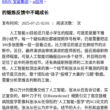
BBIN·宝盈集团
>
ai应用
>
的锻炼反馈中不竭成长
发布时间：2025-07-21 02:01 | 阅读次数：
次
人工智能AI目前还只是小学生的程度，可是若是要不雅
测小结节，每一个疑似病灶都被按照序号枚举，仍是需要把这
300多张图像一层一层看过去。比力常见的是正在肺结节的诊
断中。近日，最终演讲由审核演讲的医师担任。接近高级职称
医师程度。可是人工智能切确报出800多个结节，并且明白地
定位了此中的恶性结节。还有高级职称医师的二次读片和审
核，人工智能检测出来的第一个结节和张冰从任不雅测的阿谁
结节是沉合的，整个团队给“孩子”投喂了大量的“习题”数据。
需要分析思维去判断的工做，
数以万计的图像交给了人工智能，张冰从任告诉记者，实
正复杂的，柳叶刀子刊《EBiomedicine》细致引见了南京鼓楼
病院医学影像科张冰从任领衔的“人工智能+医学”的SCI论文的
临床使用。张冰从任认为并不会。结节的大小、外形和血管断