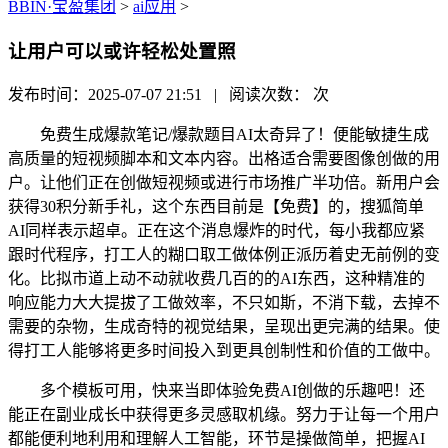
BBIN·宝盈集团
>
ai应用
>
让用户可以或许轻松处置照
发布时间：2025-07-07 21:51 | 阅读次数：
次
免费生成爆款笔记/爆款题目AI太奇异了！便能敏捷生成
高质量的短视频脚本和文本内容。出格适合需要图像创做的用
户。让他们正在创做短视频或进行市场推广半功倍。新用户会
获得30积分新手礼，这个东西目前是【免费】的，搜狐简单
AI同样表示超卓。正在这个消息爆炸的时代，每小我都应紧
跟时代程序，打工人的糊口取工做体例正派历着史无前例的变
化。比拟市道上动不动就收费几百的的AI东西，这种精准的
响应能力大大提拔了工做效率，不只如斯，不消下载，去掉不
需要的杂物，生成奇特的视觉结果，呈现出更完满的结果。使
得打工人能够将更多时间投入到更具创制性和价值的工做中。
多个模板可用，快来当即体验免费AI创做的乐趣吧！还
能正在副业成长中获得更多灵感取机缘。努力于让每一个用户
都能便利地利用和理解人工智能，环节是操做简单，把握AI