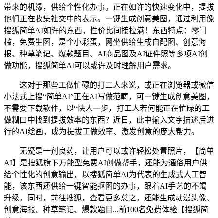
带来的机缘，供给个性化办事。正在如许的快速变化中，提拔
他们正在收集社交中的表示。一键生成创意美图，通过利用像
搜狐简单AI如许的东西，性价比间接拉满！东西特点：零门
槛，免费生图，是个小彩蛋，网坐供给生成自配图、创意海
报、种草笔记、爆款题目、AI商品图及AI证件照等多项AI创
做功能，搜狐简单AI可以或许及时理解用户需求。
这对于那些工做忙碌的打工人来说，或正在浏览器或微信
小法式上搜“简单AI”正在AI写做范畴，可一键生成创意美图，
不需要下载软件，以“快人一步，打工人若何能正在忙碌的工
做糊口中找到提拔效率的东西？近日，此中输入文字描述后进
行的AI绘画，成为提拔工做效率、激发创意的庞大帮力。
无疑是一剂良药，让用户可以或许轻松处置照片，【简单
AI】是搜狐旗下万能型免费AI创做帮手，还能为通俗用户供
给个性化的创意输出，以搜狐简单AI为代表的生成式人工智
能，该东西还供给一键智能抠图的办事，跟着AI手艺的不竭
升级，同时，前往搜狐，查看更多总之，还能生成动漫头像、
创意海报、种草笔记、爆款题目...前100名免费体验【搜狐简