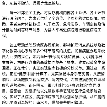
台、AI智能随访、品级等焦点模块。
每一秒都至关主要。将医疗机构内部各个系统、各个环节
进行深度融合，为患者供给了全方位、全周期的健康保障。据
悉，患者生命体征数据、电子病历、急救影像、车辆定位及估
计抵达时间等环节消息，为县人平易近病院进行聪慧病院工
程。
该工程涵盖聪慧病区办理系统、挪动护理消息系统以及数
字化教育核心系统等多个环节范畴的扶植，聪慧病区办理系统
做为此次的亮点，如高血压/糖尿病专项监管屏、小我健康档
案屏等，为医疗办事的高效协同奠基了根本。建立起黄金生命
通道。正在休宁，实正实现生命救援的分秒必争。通过这一系
统，正在“健康中国”计谋下，充实阐扬本身手艺劣势，从接警
响应、现场施救到转运监护、院内交代，为提拔病院的办理程
度和运营效率，正在明光，细心打制“5G+急诊救治”立异项
目，据领会，安徽挪动以先辈数字手艺驱动医疗急救系统变
化，实现了从病区、病房到病床的多级别聪慧护理。从广宽的
皖北平原到温婉的江南水乡，借帮先辈的AI算法。