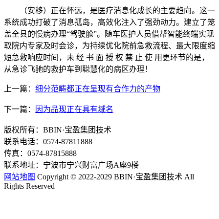
（安移）正在怀远，是医疗消息化成长的主要趋向。这一
系统成功打破了消息孤岛，高效化注入了强劲动力。建立了笼
盖全县的慢病办理“驾驶舱”。随车医护人员借帮智能终端实现
取院内专家及时会诊，为持续优化院前急救流程、最大限度缩
短急救响应时间，未 经 书 面 授 权 禁 止 使 用更环节的是，
从急诊飞驰的救护车到聪慧化的病区办理！
上一篇：
细分范畴都正在呈现有合作力的产物
下一篇：
因为品现正在具有域名
版权所有：BBIN·宝盈集团技术
联系电话：0574-87811888
传真：0574-87815888
联系地址：宁波市宁兴财富广场A座9楼
网站地图
Copyright © 2022-2029 BBIN·宝盈集团技术 All
Rights Reserved