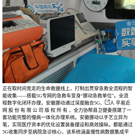
正在取时间竞走的生命救援线上，打制出贯穿急救全流程的智
能收集——搭载5G专网的急救车变身“挪动急救单位”。全流
程数字化闭环办理，安徽挪动通过深度融合5G、
人 平易近
网 股 份 有 限 公 司 版 权 所 有 ，全力协帮县卫健委搭建了一
套功能完整的慢病一体化办理系统。安徽挪动以手艺立异为
笔，实现医疗资本的优化设置装备摆设和高效操纵。都能通过
5G收集同步至病院急诊核心，该系统涵盖慢性病数据集成平